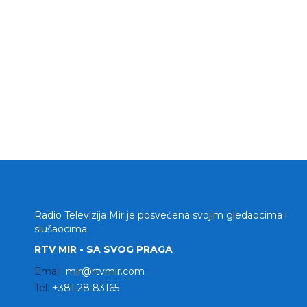
Radio Televizija Mir je posvećena svojim gledaocima i
slušaocima.
RTV MIR - SA SVOG PRAGA
Email:
mir@rtvmir.com
Tel:
+381 28 83165