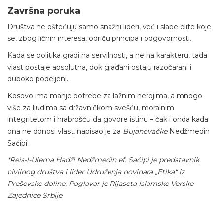
Završna poruka
Društva ne oštećuju samo snažni lideri, već i slabe elite koje
se, zbog ličnih interesa, odriču principa i odgovornosti.
Kada se politika gradi na servilnosti, a ne na karakteru, tada
vlast postaje apsolutna, dok građani ostaju razočarani i
duboko podeljeni.
Kosovo ima manje potrebe za lažnim herojima, a mnogo
više za ljudima sa državničkom svešću, moralnim
integritetom i hrabrošću da govore istinu – čak i onda kada
ona ne donosi vlast, napisao je za
Bujanovačke
Nedžmedin
Saćipi.
*Reis-l-Ulema Hadži Nedžmedin ef. Saćipi je predstavnik
civilnog društva i lider Udruženja novinara „Etika“ iz
Preševske doline. Poglavar je Rijaseta Islamske Verske
Zajednice Srbije