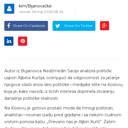
kim/Bijanovačke
utorak, 26 maj 2026 08:26
Share On Facebook
Share On Twitter
Autor iz Bujanovca Nedžmedin Saćipi analizira politički
uspon Aljbina Kurtija, ocenjujući da odgovornost za jačanje
njegove vlasti snosi deo političke i medijske elite na Kosovu,
koja je, kako navodi, iz ličnih interesa doprinela stvaranju
današnje političke realnosti.
Na Kosovu je gotovo postalo moda da mnogi političari,
analitičari i novinari izađu pred građane i sa nekom čudnom
vrstom ponosa kažu: „Prevario nas je Aljbin Kurti”. Zatim