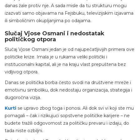
danas žale protiv nje. A sada misle da tu strukturu mogu
izazvati samo objavama na Fejsbuku, televizijskim izjavama
ili simboličnim okupljanjima po odajama.
Slučaj Vjose Osmani i nedostatak
političkog otpora
Slučaj Vjose Osmani jedan je od najupečatljivijih primera ove
političke krize. Imala je u rukama veliki politički i
institucionalni kapital, ali je na kraju vlast prepuštena bez
vidljivog otpora.
Danas se politička borba često svodi na društvene mreže i
emotivnu simboliku, dok nedostaju organizacija, strategija i
dugoročna vizija.
Kurti
se upravo zbog toga i ponosi. Ali dok svi vi koji ste mu
pomagali – čak i rizikujući sopstvene političke karijere – ne
budete tražili odgovornost za političku prevaru i izdaju, do
tada niste ozbiljni.