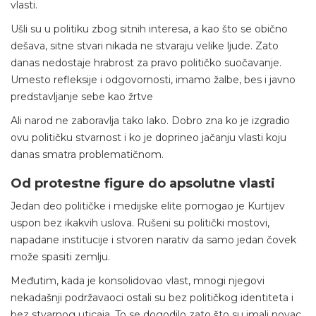
vlasti.
Ušli su u politiku zbog sitnih interesa, a kao što se obično
dešava, sitne stvari nikada ne stvaraju velike ljude. Zato
danas nedostaje hrabrost za pravo političko suočavanje.
Umesto refleksije i odgovornosti, imamo žalbe, bes i javno
predstavljanje sebe kao žrtve
Ali narod ne zaboravlja tako lako. Dobro zna ko je izgradio
ovu političku stvarnost i ko je doprineo jačanju vlasti koju
danas smatra problematičnom.
Od protestne figure do apsolutne vlasti
Jedan deo političke i medijske elite pomogao je Kurtijev
uspon bez ikakvih uslova. Rušeni su politički mostovi,
napadane institucije i stvoren narativ da samo jedan čovek
može spasiti zemlju.
Međutim, kada je konsolidovao vlast, mnogi njegovi
nekadašnji podržavaoci ostali su bez političkog identiteta i
bez stvarnog uticaja. To se dogodilo zato što su imali novac,