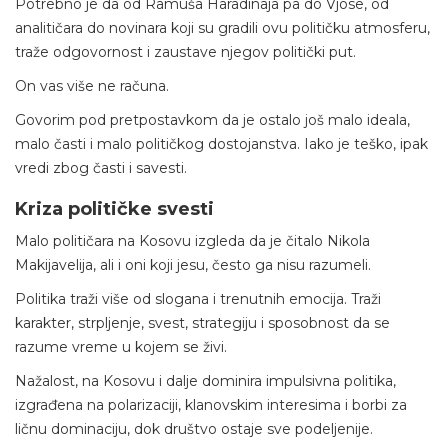
Potrebno je da od Ramuša Haradinaja pa do Vjose, od
analitičara do novinara koji su gradili ovu političku atmosferu,
traže odgovornost i zaustave njegov politički put.
On vas više ne računa.
Govorim pod pretpostavkom da je ostalo još malo ideala,
malo časti i malo političkog dostojanstva. Iako je teško, ipak
vredi zbog časti i savesti.
Kriza političke svesti
Malo političara na Kosovu izgleda da je čitalo Nikola
Makijavelija, ali i oni koji jesu, često ga nisu razumeli.
Politika traži više od slogana i trenutnih emocija. Traži
karakter, strpljenje, svest, strategiju i sposobnost da se
razume vreme u kojem se živi.
Nažalost, na Kosovu i dalje dominira impulsivna politika,
izgrađena na polarizaciji, klanovskim interesima i borbi za
ličnu dominaciju, dok društvo ostaje sve podeljenije.