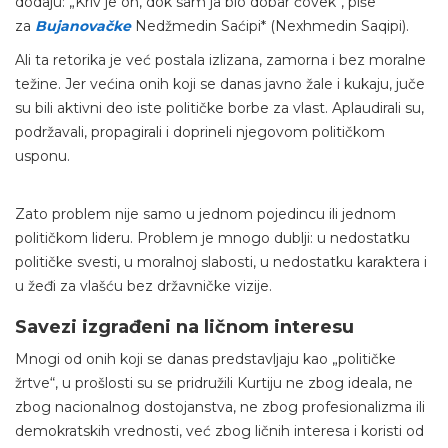
dodaju: „Kriv je on, dok sam ja bio dobar čovek“, piše
za
Bujanovačke
Nedžmedin Saćipi* (Nexhmedin Saqipi).
Ali ta retorika je već postala izlizana, zamorna i bez moralne
težine. Jer većina onih koji se danas javno žale i kukaju, juče
su bili aktivni deo iste političke borbe za vlast. Aplaudirali su,
podržavali, propagirali i doprineli njegovom političkom
usponu.
Zato problem nije samo u jednom pojedincu ili jednom
političkom lideru. Problem je mnogo dublji: u nedostatku
političke svesti, u moralnoj slabosti, u nedostatku karaktera i
u žeđi za vlašću bez državničke vizije.
Savezi izgrađeni na ličnom interesu
Mnogi od onih koji se danas predstavljaju kao „političke
žrtve“, u prošlosti su se pridružili Kurtiju ne zbog ideala, ne
zbog nacionalnog dostojanstva, ne zbog profesionalizma ili
demokratskih vrednosti, već zbog ličnih interesa i koristi od