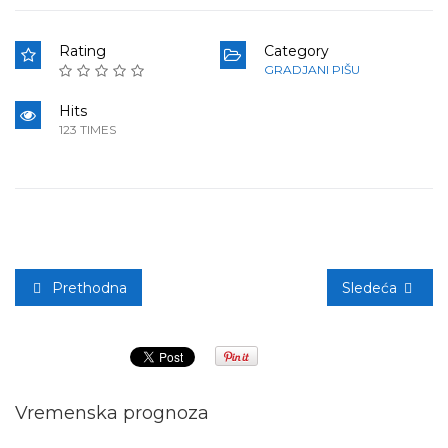
Rating
Category
GRADJANI PIŠU
Hits
123 TIMES
Prethodna
Sledeća
Vremenska prognoza