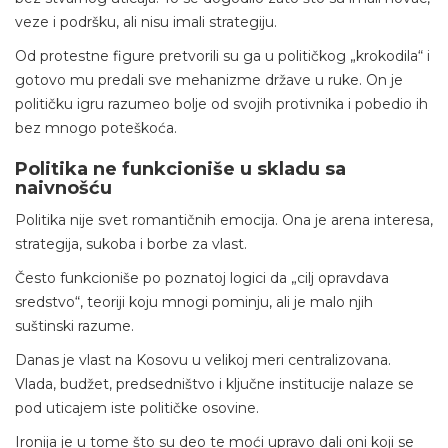
veze i podršku, ali nisu imali strategiju.
Od protestne figure pretvorili su ga u političkog „krokodila“ i
gotovo mu predali sve mehanizme države u ruke. On je
političku igru razumeo bolje od svojih protivnika i pobedio ih
bez mnogo poteškoća.
Politika ne funkcioniše u skladu sa
naivnošću
Politika nije svet romantičnih emocija. Ona je arena interesa,
strategija, sukoba i borbe za vlast.
Često funkcioniše po poznatoj logici da „cilj opravdava
sredstvo“, teoriji koju mnogi pominju, ali je malo njih
suštinski razume.
Danas je vlast na Kosovu u velikoj meri centralizovana.
Vlada, budžet, predsedništvo i ključne institucije nalaze se
pod uticajem iste političke osovine.
Ironija je u tome što su deo te moći upravo dali oni koji se