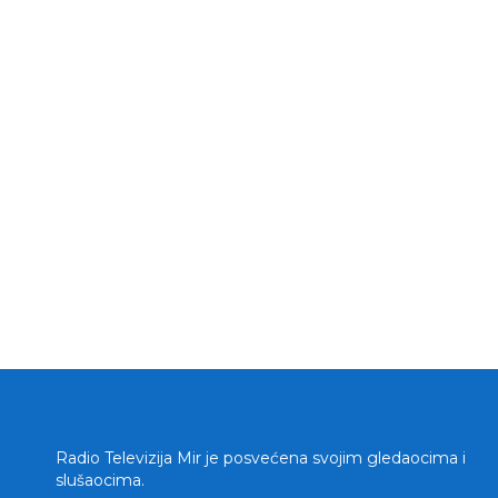
Radio Televizija Mir je posvećena svojim gledaocima i
slušaocima.