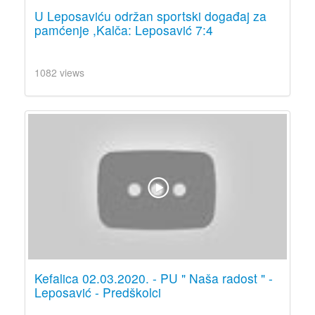
U Leposaviću održan sportski događaj za
pamćenje ,Kalča: Leposavić 7:4
1082 views
Kefalica 02.03.2020. - PU " Naša radost " -
Leposavić - Predškolci