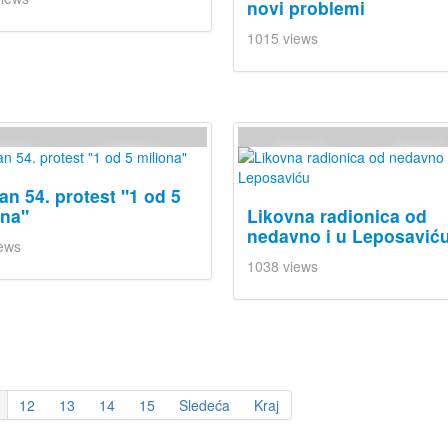
novi problemi
1015 views
an 54. protest "1 od 5
ona"
Likovna radionica od
nedavno i u Leposavić
ews
1038 views
12
13
14
15
Sledeća
Kraj