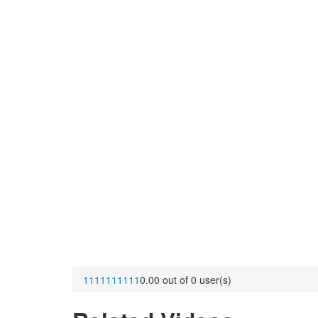
1
1
1
1
1
1
1
1
1
1
0.00 out of 0 user(s)