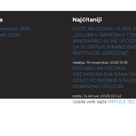
a
Najčitaniji
ovembar, 2024
VUČIĆ NA SEDNICI VLADE O 
art, 2020
„ODLUKA U NAREDNIH 7 D
AMERIKANCI SU ME UPOZO
DA SU SRPSKE FINANSIJSK
INSTITUCIJE UGROŽENE“
nedelja, 16 novembar 2025 13:59
POZIVAJU NA ŠTEDNJU,
PRETHODNA DVA DANA OK
ODSTO POTROŠNJE STRUJE
POKRIVENO UVOZOM
sreda, 14 januar 2026 00:42
Izrada web sajta
IMPULS TE