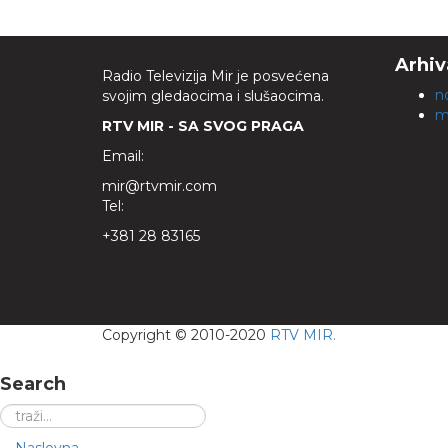
Arhiv
Radio Televizija Mir je posvećena
n
svojim gledaocima i slušaocima.
m
RTV MIR - SA SVOG PRAGA
Email:
mir@rtvmir.com
Tel:
+381 28 83165
Copyright © 2010-2020
RTV MIR.
Search
Naslovna