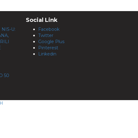
Social Link
NIS-U:
Facebook
ANA,
Twitter
RILI
Google Plus
E
Pinterest
Linkedin
O 50
CH