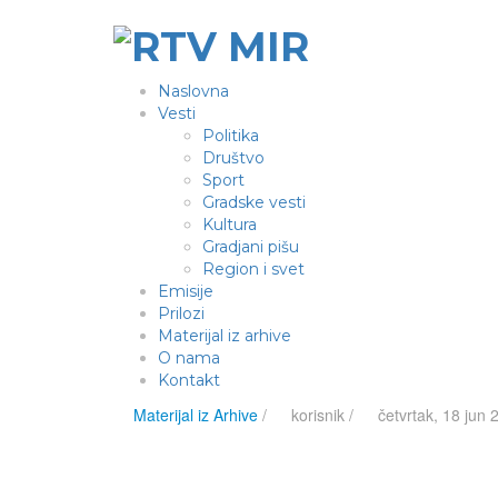
Naslovna
Vesti
Politika
Društvo
Sport
Gradske vesti
Kultura
Gradjani pišu
Region i svet
Emisije
Prilozi
Materijal iz arhive
O nama
Kontakt
Materijal iz Arhive
/
korisnik
/
četvrtak, 18 jun 