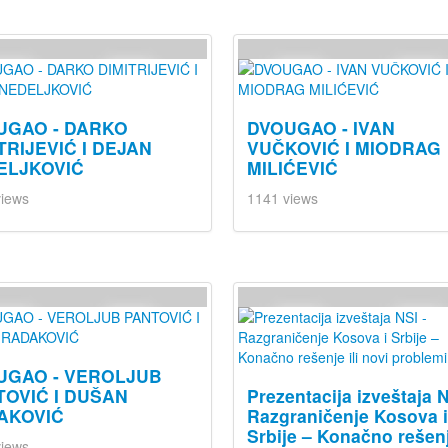
UGAO - DARKO
DVOUGAO - IVAN
TRIJEVIĆ I DEJAN
VUČKOVIĆ I MIODRAG
ELJKOVIĆ
MILIĆEVIĆ
views
1141 views
UGAO - VEROLJUB
TOVIĆ I DUŠAN
Prezentacija izveštaja N
AKOVIĆ
Razgraničenje Kosova 
Srbije – Konačno rešenj
views