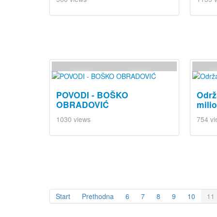
POVODI - BOŠKO
Održ
OBRADOVIĆ
mili
1030 views
754 vi
Start
Prethodna
6
7
8
9
10
11