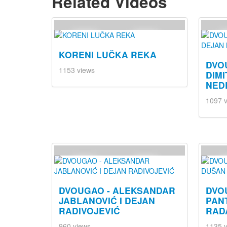
Related Videos
KORENI LUČKA REKA
DVO
1153 views
DIMI
NED
1097 
DVOUGAO - ALEKSANDAR
DVO
JABLANOVIĆ I DEJAN
PAN
RADIVOJEVIĆ
RAD
960 views
1135 