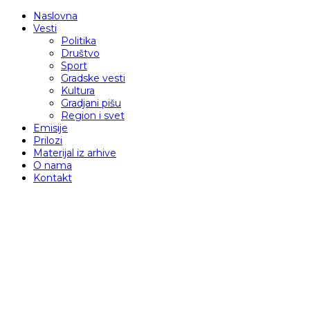
Naslovna
Vesti
Politika
Društvo
Sport
Gradske vesti
Kultura
Gradjani pišu
Region i svet
Emisije
Prilozi
Materijal iz arhive
O nama
Kontakt