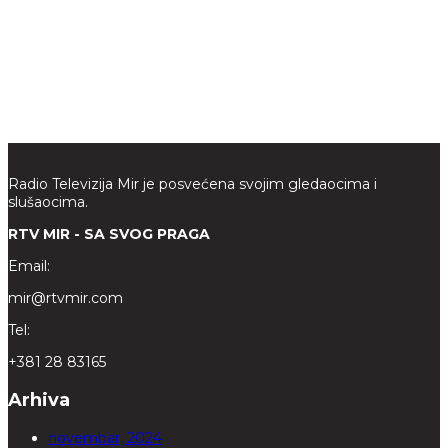
Radio Televizija Mir je posvećena svojim gledaocima i
slušaocima.
RTV MIR - SA SVOG PRAGA
Email:
mir@rtvmir.com
Tel:
+381 28 83165
Arhiva
novembar, 2024