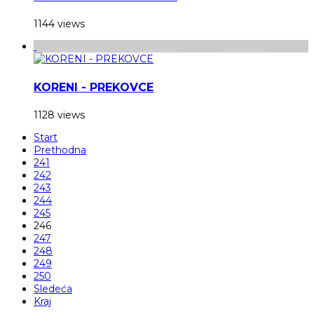
1144 views
KORENI - PREKOVCE
1128 views
Start
Prethodna
241
242
243
244
245
246
247
248
249
250
Sledeća
Kraj