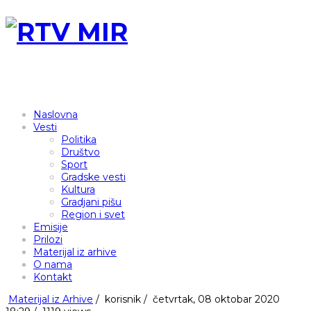
Naslovna
Vesti
Politika
Društvo
Sport
Gradske vesti
Kultura
Gradjani pišu
Region i svet
Emisije
Prilozi
Materijal iz arhive
O nama
Kontakt
Materijal iz Arhive
/
korisnik
/
četvrtak, 08 oktobar 2020