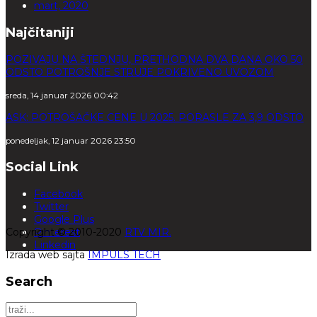
mart, 2020
Najčitaniji
POZIVAJU NA ŠTEDNJU, PRETHODNA DVA DANA OKO 50
ODSTO POTROŠNJE STRUJE POKRIVENO UVOZOM
sreda, 14 januar 2026 00:42
ASK: POTROŠAČKE CENE U 2025. PORASLE ZA 3,9 ODSTO
ponedeljak, 12 januar 2026 23:50
Social Link
Facebook
Twitter
Google Plus
Copyright © 2010-2020
Pinterest
RTV MIR.
Linkedin
Izrada web sajta
IMPULS TECH
Search