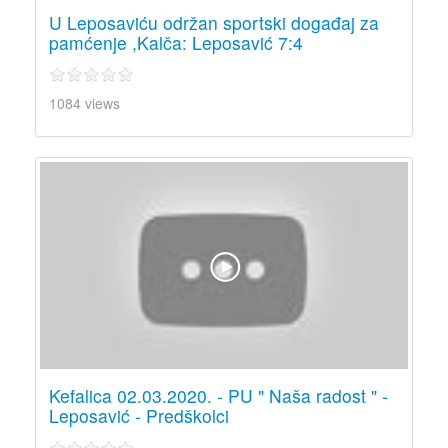
U Leposaviću održan sportski događaj za
pamćenje ,Kalča: Leposavić 7:4
1084 views
Kefalica 02.03.2020. - PU " Naša radost " -
Leposavić - Predškolci