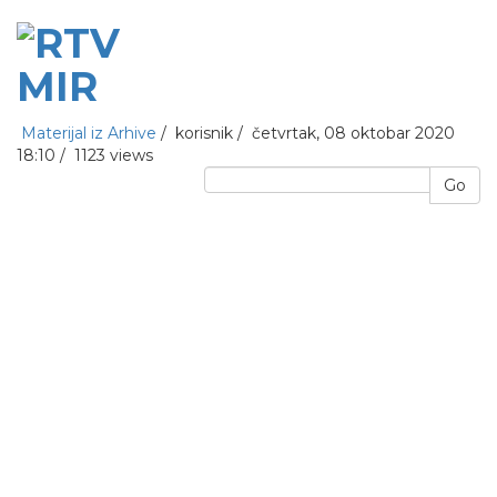
Materijal iz Arhive
/
korisnik
/
četvrtak, 08 oktobar 2020
18:10 /
1123 views
Go