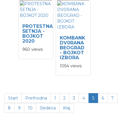
PROTESTNA
ŠETNJA -
BOJKOT
KOMBANK
2020
DV0RANA
BEOGRAD
960 views
- BOJKOT
IZBORA
1054 views
Start
Prethodna
1
2
3
4
5
6
7
8
9
10
Sledeća
Kraj