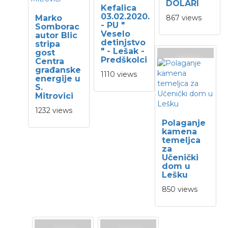
DOLARI
Kefalica
03.02.2020.
Marko
867 views
- PU "
Somborac
Veselo
autor Blic
detinjstvo
stripa
" - Lešak -
gost
Predškolci
Centra
građanske
1110 views
energije u
S.
Mitrovici
1232 views
Polaganje
kamena
temeljca
za
Učenički
dom u
Lešku
850 views