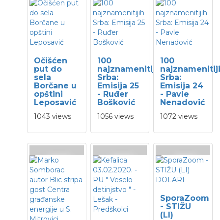
Očišćen
100
100
put do
najznamenitijih
najznamenitij
sela
Srba:
Srba:
Borčane u
Emisija 25
Emisija 24
opštini
- Ruđer
- Pavle
Leposavić
Bošković
Nenadović
1043 views
1056 views
1072 views
SporaZoom
- STIŽU
(LI)