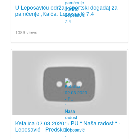
U Leposaviću održan sportski događaj za
pamćenje ,Kalča: Leposavić 7:4
1089 views
Kefalica 02.03.2020. - PU " Naša radost " -
Leposavić - Predškolci