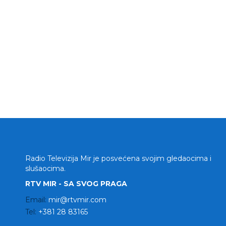
Radio Televizija Mir je posvećena svojim gledaocima i
slušaocima.
RTV MIR - SA SVOG PRAGA
Email:
mir@rtvmir.com
Tel:
+381 28 83165