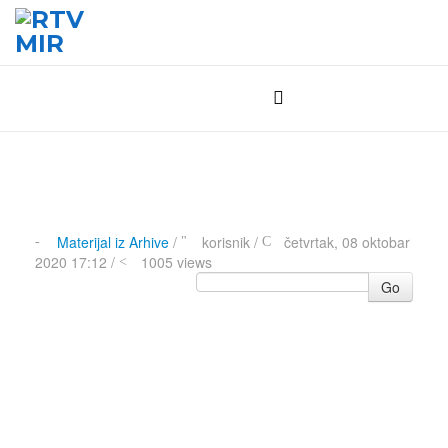
Materijal iz Arhive
/
korisnik
/
četvrtak, 08 oktobar
2020 17:12 /
1005 views
Go