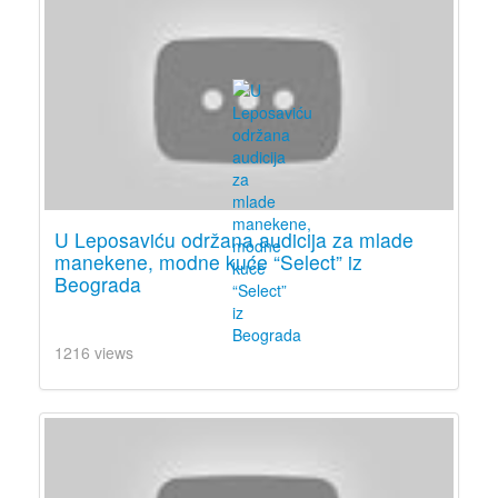
U Leposaviću održana audicija za mlade
manekene, modne kuće “Select” iz
Beograda
1216 views