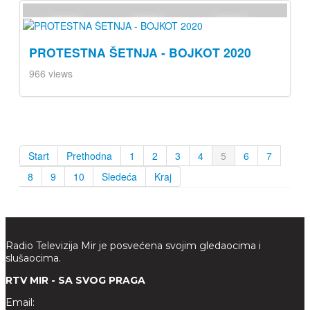
PROTESTNA ŠETNJA - BOJKOT 2020
966 views
Start
Prethodna
1
2
3
4
5
6
7
8
9
10
Sledeća
Kraj
Radio Televizija Mir je posvećena svojim gledaocima i
slušaocima.
RTV MIR - SA SVOG PRAGA
Email: