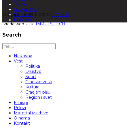
Twitter
Google Plus
Copyright © 2010-2020
Pinterest
RTV MIR.
Linkedin
Izrada web sajta
IMPULS TECH
Search
Naslovna
Vesti
Politika
Društvo
Sport
Gradske vesti
Kultura
Gradjani pišu
Region i svet
Emisije
Prilozi
Materijal iz arhive
O nama
Kontakt