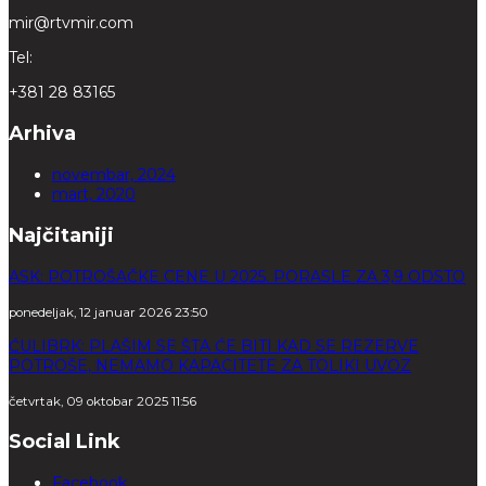
mir@rtvmir.com
Tel:
+381 28 83165
Arhiva
novembar, 2024
mart, 2020
Najčitaniji
ASK: POTROŠAČKE CENE U 2025. PORASLE ZA 3,9 ODSTO
ponedeljak, 12 januar 2026 23:50
ĆULIBRK: PLAŠIM SE ŠTA ĆE BITI KAD SE REZERVE
POTROŠE, NEMAMO KAPACITETE ZA TOLIKI UVOZ
četvrtak, 09 oktobar 2025 11:56
Social Link
Facebook