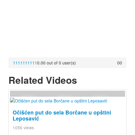
1
1
1
1
1
1
1
1
1
1
0.00 out of 0 user(s)
0
0
Related Videos
Očišćen put do sela Borčane u opštini
Leposavić
1056 views