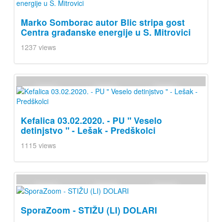
Marko Somborac autor Blic stripa gost
Centra građanske energije u S. Mitrovici
1237 views
Kefalica 03.02.2020. - PU " Veselo
detinjstvo " - Lešak - Predškolci
1115 views
SporaZoom - STIŽU (LI) DOLARI