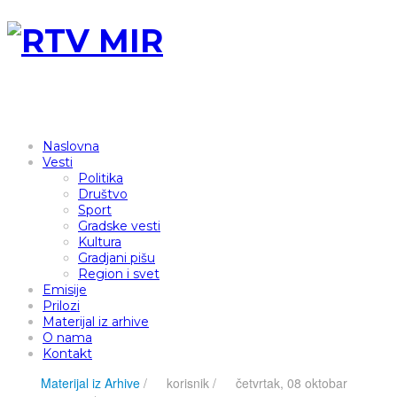
Naslovna
Vesti
Politika
Društvo
Sport
Gradske vesti
Kultura
Gradjani pišu
Region i svet
Emisije
Prilozi
Materijal iz arhive
O nama
Kontakt
Materijal iz Arhive
/
korisnik
/
četvrtak, 08 oktobar