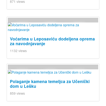
871 views
Voćarima u Leposaviću dodeljena oprema
za navodnjavanje
1132 views
Polaganje kamena temeljca za Učenički
dom u Lešku
859 views