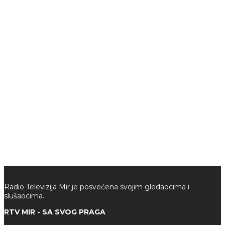
Radio Televizija Mir je posvećena svojim gledaocima i
slušaocima.
RTV MIR - SA SVOG PRAGA