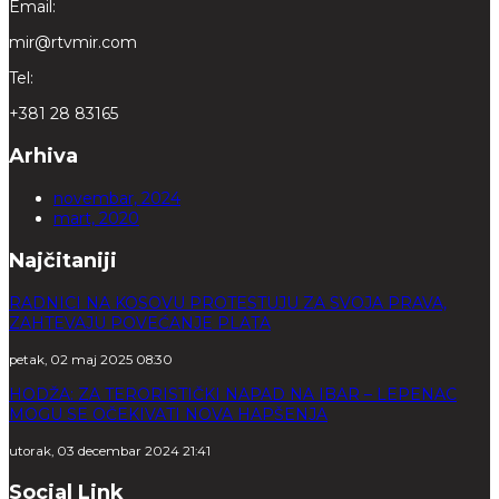
Email:
mir@rtvmir.com
Tel:
+381 28 83165
Arhiva
novembar, 2024
mart, 2020
Najčitaniji
RADNICI NA KOSOVU PROTESTUJU ZA SVOJA PRAVA,
ZAHTEVAJU POVEĆANJE PLATA
petak, 02 maj 2025 08:30
HODŽA: ZA TERORISTIČKI NAPAD NA IBAR – LEPENAC
MOGU SE OČEKIVATI NOVA HAPŠENJA
utorak, 03 decembar 2024 21:41
Social Link