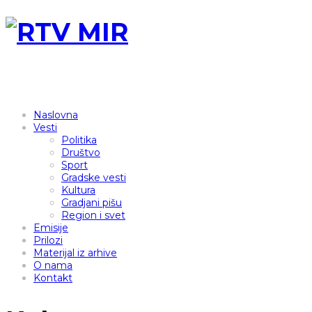
Naslovna
Vesti
Politika
Društvo
Sport
Gradske vesti
Kultura
Gradjani pišu
Region i svet
Emisije
Prilozi
Materijal iz arhive
O nama
Kontakt