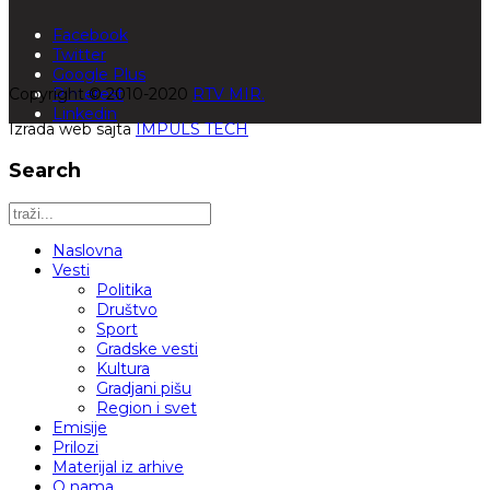
Facebook
Twitter
Google Plus
Copyright © 2010-2020
Pinterest
RTV MIR.
Linkedin
Izrada web sajta
IMPULS TECH
Search
Naslovna
Vesti
Politika
Društvo
Sport
Gradske vesti
Kultura
Gradjani pišu
Region i svet
Emisije
Prilozi
Materijal iz arhive
O nama