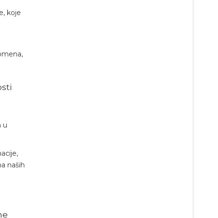
e, koje
romena,
sti
a u
acije,
na naših
ne