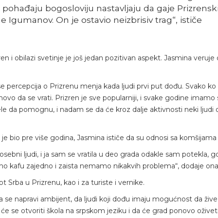
ja pohađaju bogosloviju nastavljaju da gaje Prizrensk
e Igumanov. On je ostavio neizbrisiv trag“, ističe
ren i obilazi svetinje je još jedan pozitivan aspekt. Jasmina veruje
 se percepcija o Prizrenu menja kada ljudi prvi put dođu. Svako ko
ovo da se vrati. Prizren je sve popularniji, i svake godine imamo 
le da pomognu, i nadam se da će kroz dalje aktivnosti neki ljudi o
 je bio pre više godina, Jasmina ističe da su odnosi sa komšijama 
bni ljudi, i ja sam se vratila u deo grada odakle sam potekla, 
ijemo kafu zajedno i zaista nemamo nikakvih problema“, dodaje ona
ot Srba u Prizrenu, kao i za turiste i vernike.
 se napravi ambijent, da ljudi koji dođu imaju mogućnost da žive 
 se otvoriti škola na srpskom jeziku i da će grad ponovo oživet