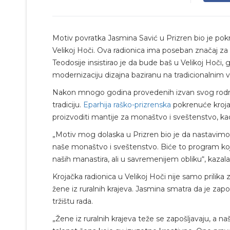
Motiv povratka Jasmina Savić u Prizren bio je pokre
Velikoj Hoči. Ova radionica ima poseban značaj za oč
Teodosije insistirao je da bude baš u Velikoj Hoči
modernizaciju dizajna baziranu na tradicionalnim 
Nakon mnogo godina provedenih izvan svog rodnog 
tradiciju.
Eparhija raško-prizrenska
pokrenuće krojač
proizvoditi mantije za monaštvo i sveštenstvo, kao
„Motiv mog dolaska u Prizren bio je da nastavimo t
naše monaštvo i sveštenstvo. Biće to program koji
naših manastira, ali u savremenijem obliku“, kazala
Krojačka radionica u Velikoj Hoči nije samo prilika 
žene iz ruralnih krajeva. Jasmina smatra da je za
tržištu rada.
„Žene iz ruralnih krajeva teže se zapošljavaju, a 