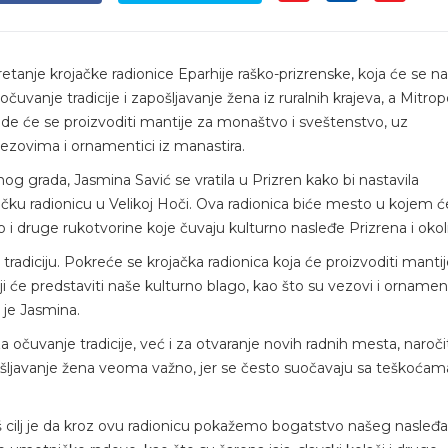
tanje krojačke radionice Eparhije raško-prizrenske, koja će se nal
uvanje tradicije i zapošljavanje žena iz ruralnih krajeva, a Mitropo
, gde će se proizvoditi mantije za monaštvo i sveštenstvo, uz
vezovima i ornamentici iz manastira.
grada, Jasmina Savić se vratila u Prizren kako bi nastavila
ku radionicu u Velikoj Hoči. Ova radionica biće mesto u kojem ć
 i druge rukotvorine koje čuvaju kulturno nasleđe Prizrena i okol
radiciju. Pokreće se krojačka radionica koja će proizvoditi mantij
 će predstaviti naše kulturno blago, kao što su vezovi i ornament
 je Jasmina.
za očuvanje tradicije, već i za otvaranje novih radnih mesta, naroči
pošljavanje žena veoma važno, jer se često suočavaju sa teškoćam
naš cilj je da kroz ovu radionicu pokažemo bogatstvo našeg nasleđa