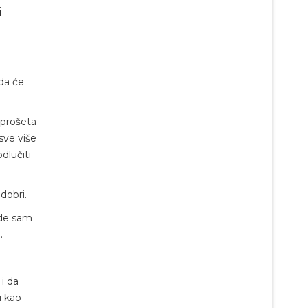
i
 da će
 prošeta
sve više
dlučiti
dobri.
gde sam
.
i da
i kao