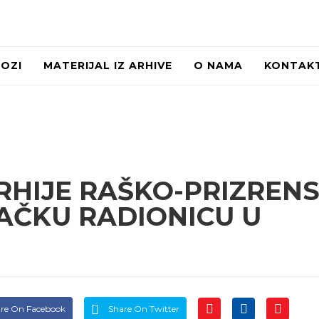
LOZI
MATERIJAL IZ ARHIVE
O NAMA
KONTAK
RHIJE RAŠKO-PRIZREN
ČKU RADIONICU U
re On Facebook
Share On Twitter