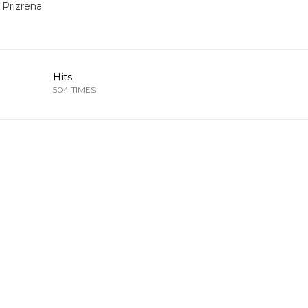
 Prizrena.
Hits
504 TIMES
Sled