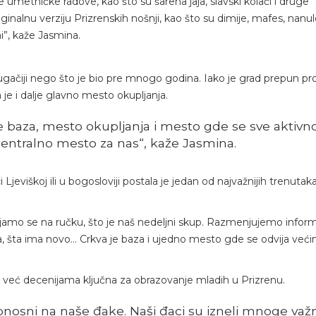
 umetničke radove, kao što su šarena jaja, slavski kolači i druge
ginalnu verziju Prizrenskih nošnji, kao što su dimije, mafes, nanul
i”, kaže Jasmina.
rugačiji nego što je bio pre mnogo godina. Iako je grad prepun p
va je i dalje glavno mesto okupljanja.
je baza, mesto okupljanja i mesto gde se sve aktivno
 centralno mesto za nas“, kaže Jasmina.
Ljeviškoj ili u bogosloviji postala je jedan od najvažnijih trenutak
pljamo se na ručku, što je naš nedeljni skup. Razmenjujemo inform
ava, šta ima novo… Crkva je baza i ujedno mesto gde se odvija veći
je već decenijama ključna za obrazovanje mladih u Prizrenu.
ponosni na naše đake. Naši đaci su izneli mnoge važ