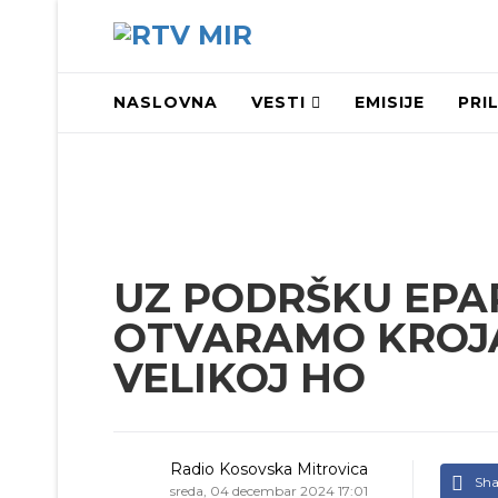
NASLOVNA
VESTI
EMISIJE
PRI
UZ PODRŠKU EPA
OTVARAMO KROJA
VELIKOJ HO
Radio Kosovska Mitrovica
Sha
sreda, 04 decembar 2024 17:01