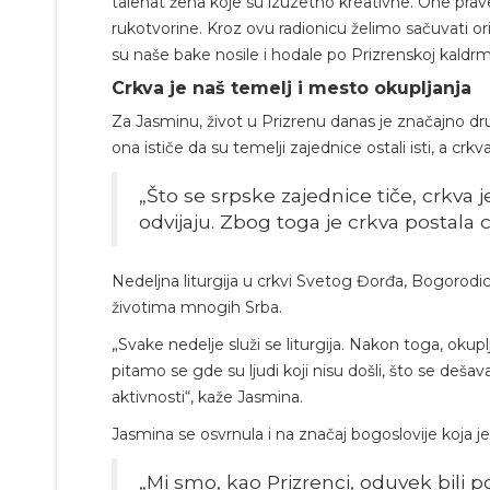
talenat žena koje su izuzetno kreativne. One prave
rukotvorine. Kroz ovu radionicu želimo sačuvati ori
su naše bake nosile i hodale po Prizrenskoj kaldrm
Crkva je naš temelj i mesto okupljanja
Za Jasminu, život u Prizrenu danas je značajno d
ona ističe da su temelji zajednice ostali isti, a crk
„Što se srpske zajednice tiče, crkva 
odvijaju. Zbog toga je crkva postala
Nedeljna liturgija u crkvi Svetog Đorđa, Bogorodici 
životima mnogih Srba.
„Svake nedelje služi se liturgija. Nakon toga, oku
pitamo se gde su ljudi koji nisu došli, što se deš
aktivnosti“, kaže Jasmina.
Jasmina se osvrnula i na značaj bogoslovije koja 
„Mi smo, kao Prizrenci, oduvek bili 