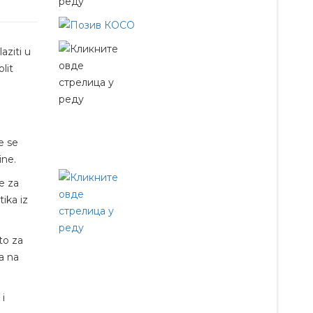
aziti u
lit
e se
ine.
e za
ika iz
to za
a na
 i