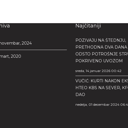
hiva
Najčitaniji
POZIVAJU NA ŠTEDNJU,
novembar, 2024
PRETHODNA DVA DANA 
ODSTO POTROŠNJE STR
mart, 2020
POKRIVENO UVOZOM
sreda, 14 januar 2026 00:42
VUČIĆ: KURTI NAKON EK
HTEO KBS NA SEVER, KF
DAO
nedelja, 01 decembar 2024 06: