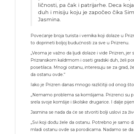
ličnosti, pa čak i patrijarhe. Deca ko
duh i misiju koju je započeo čika Sim
Jasmina.
Povećanje broja turista i vernika koji dolaze u Priz
to doprineti boljoj budućnosti za sve u Prizrenu.
„Veoma je važno da ljudi dolaze i vide Prizren, jer
Prizranskom kaldrmom i oseti gradski duh, želi pon
posetilaca. Mnogi ostanu, interesuju se za grad, že
da ostanu ovde.“
Iako je Prizren danas mnogo različitiji od onog što
„Nemamo problema sa komšijama. Prizrenci su pose
srela svoje komšije i školske drugarice. I dalje p
Jasmina se nada da će se stvoriti bolji uslovi za živ
„Svi koji dođu žele da ostanu. Potrebno je samo da
mladi ostanu ovde sa porodicama. Nadamo se da će