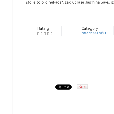
što je to bilo nekada“, zaključila je Jasmina Savić iz
Rating
Category
GRADJANI PIŠU
Prethodna