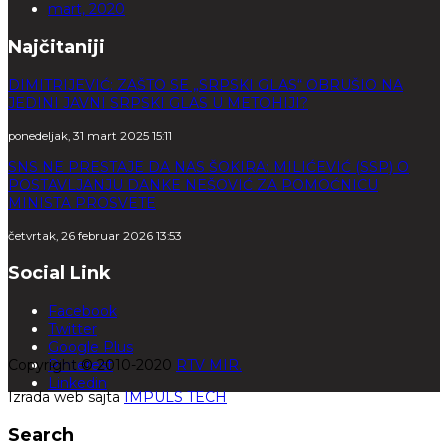
mart, 2020
Najčitaniji
DIMITRIJEVIĆ: ZAŠTO SE „SRPSKI GLAS“ OBRUŠIO NA
JEDINI JAVNI SRPSKI GLAS U METOHIJI?
ponedeljak, 31 mart 2025 15:11
SNS NE PRESTAJE DA NAS ŠOKIRA: MILIĆEVIĆ (SSP) O
POSTAVLJANJU DANKE NEŠOVIĆ ZA POMOĆNICU
MINISTA PROSVETE
četvrtak, 26 februar 2026 13:53
Social Link
Facebook
Twitter
Google Plus
Copyright © 2010-2020
Pinterest
RTV MIR.
Linkedin
Izrada web sajta
IMPULS TECH
Search