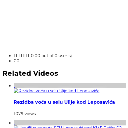
1
1
1
1
1
1
1
1
1
1
0.00 out of 0 user(s)
0
0
Related Videos
Rezidba voća u selu Ulije kod Leposavića
1079 views