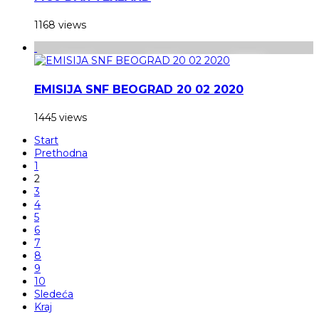
1168 views
EMISIJA SNF BEOGRAD 20 02 2020
1445 views
Start
Prethodna
1
2
3
4
5
6
7
8
9
10
Sledeća
Kraj