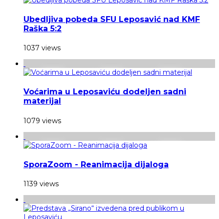
Ubedljiva pobeda SFU Leposavić nad KMF
Raška 5:2
1037 views
Voćarima u Leposaviću dodeljen sadni
materijal
1079 views
SporaZoom - Reanimacija dijaloga
1139 views