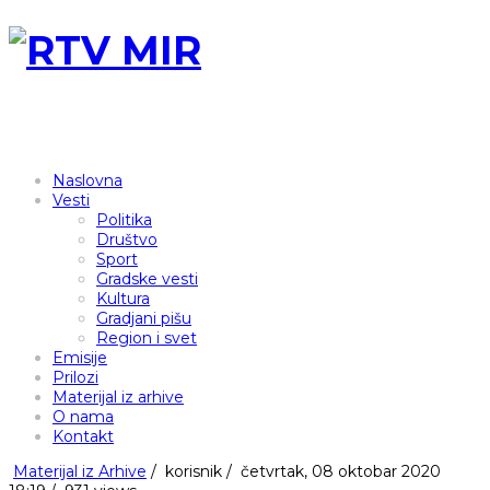
Naslovna
Vesti
Politika
Društvo
Sport
Gradske vesti
Kultura
Gradjani pišu
Region i svet
Emisije
Prilozi
Materijal iz arhive
O nama
Kontakt
Materijal iz Arhive
/
korisnik
/
četvrtak, 08 oktobar 2020