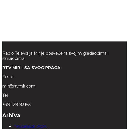
Radio Televizija Mir je posvećena svojim gledaocima i
slušaocima.
RTV MIR - SA SVOG PRAGA
Email:
mir@rtvmir.com
Tel:
+381 28 83165
Arhiva
novembar, 2024