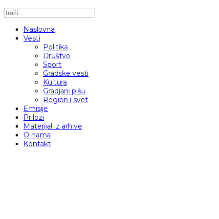
Naslovna
Vesti
Politika
Društvo
Sport
Gradske vesti
Kultura
Gradjani pišu
Region i svet
Emisije
Prilozi
Materijal iz arhive
O nama
Kontakt