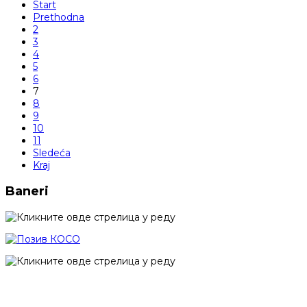
Start
Prethodna
2
3
4
5
6
7
8
9
10
11
Sledeća
Kraj
Baneri