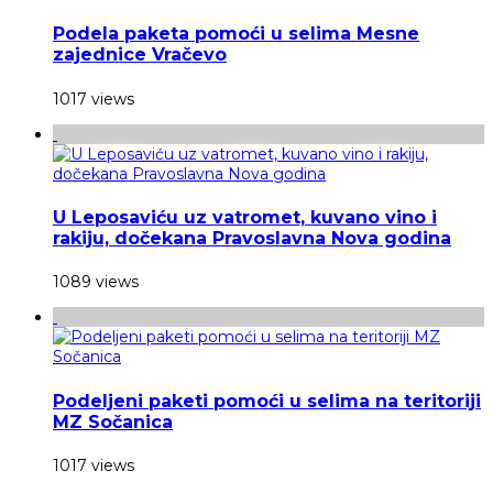
Podela paketa pomoći u selima Mesne
zajednice Vračevo
1017 views
U Leposaviću uz vatromet, kuvano vino i
rakiju, dočekana Pravoslavna Nova godina
1089 views
Podeljeni paketi pomoći u selima na teritoriji
MZ Sočanica
1017 views