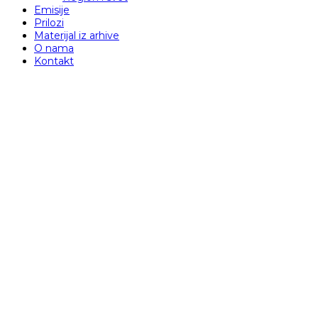
Emisije
Prilozi
Materijal iz arhive
O nama
Kontakt