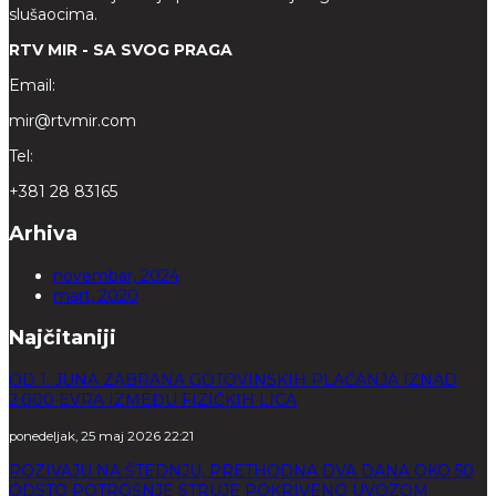
slušaocima.
RTV MIR - SA SVOG PRAGA
Email:
mir@rtvmir.com
Tel:
+381 28 83165
Arhiva
novembar, 2024
mart, 2020
Najčitaniji
OD 1. JUNA ZABRANA GOTOVINSKIH PLAĆANJA IZNAD
2.000 EVRA IZMEĐU FIZIČKIH LICA
ponedeljak, 25 maj 2026 22:21
POZIVAJU NA ŠTEDNJU, PRETHODNA DVA DANA OKO 50
ODSTO POTROŠNJE STRUJE POKRIVENO UVOZOM