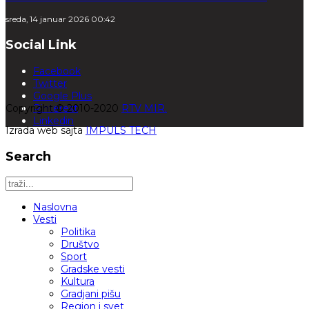
sreda, 14 januar 2026 00:42
Social Link
Facebook
Twitter
Google Plus
Copyright © 2010-2020
Pinterest
RTV MIR.
Linkedin
Izrada web sajta
IMPULS TECH
Search
Naslovna
Vesti
Politika
Društvo
Sport
Gradske vesti
Kultura
Gradjani pišu
Region i svet