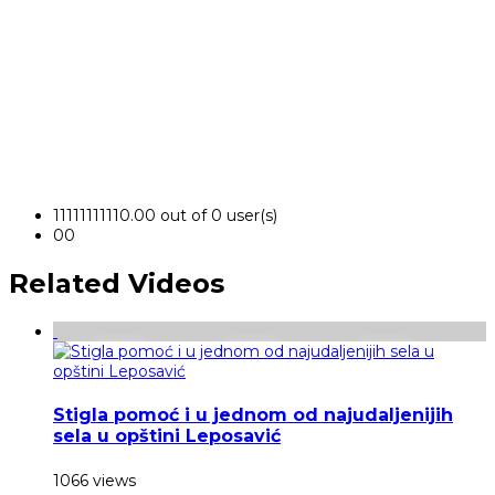
1
1
1
1
1
1
1
1
1
1
0.00 out of 0 user(s)
0
0
Related Videos
Stigla pomoć i u jednom od najudaljenijih
sela u opštini Leposavić
1066 views