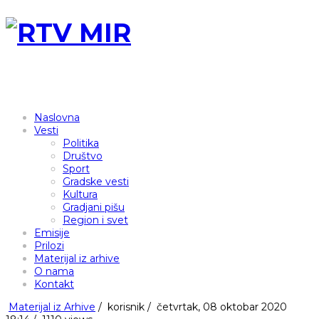
Naslovna
Vesti
Politika
Društvo
Sport
Gradske vesti
Kultura
Gradjani pišu
Region i svet
Emisije
Prilozi
Materijal iz arhive
O nama
Kontakt
Materijal iz Arhive
/
korisnik
/
četvrtak, 08 oktobar 2020