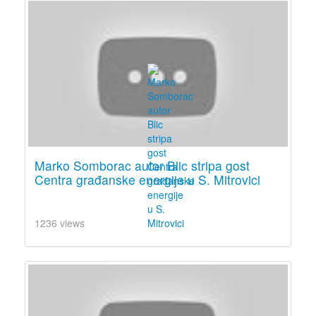
Marko Somborac autor Blic stripa gost
Centra građanske energije u S. Mitrovici
1236 views