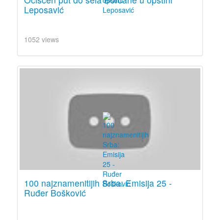
Leposavić
1052 views
100 najznamenitijih Srba: Emisija 25 -
Ruđer Bošković