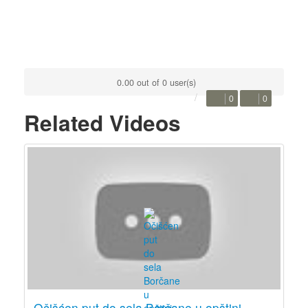
0.00 out of 0 user(s)
0
0
Related Videos
Očišćen put do sela Borčane u opštini