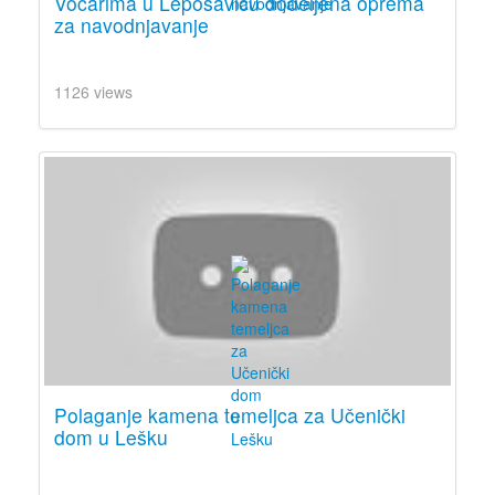
Voćarima u Leposaviću dodeljena oprema
za navodnjavanje
1126 views
Polaganje kamena temeljca za Učenički
dom u Lešku