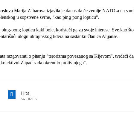
oslova Marija Zaharova izjavila je danas da će zemlje NATO-a na sami
elenskog u sopstvene svrhe, "kao ping-pong lopticu".
ng-pong lopticu kaki boje, koristeći ga za svoje interese. Sve kao što
tarišući ulogu ukrajinskog lidera na sastanku članica Alijanse.
rata razgovarati o pitanju "terorizma povezanog sa Kijevom", tvrdeći da
o kolektivni Zapad sada okrenulo protiv njega".
Hits
54 TIMES