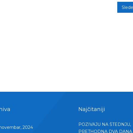
Sled
hiva
Najčitaniji
POZIVAJU NA ŠTEDNJU,
novembar, 2024
PRETHODNA DVA DANA 