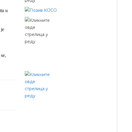
tu u
 je
 se,