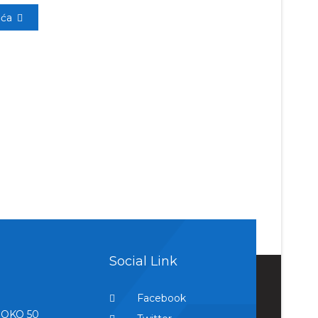
eća
Social Link
Facebook
OKO 50