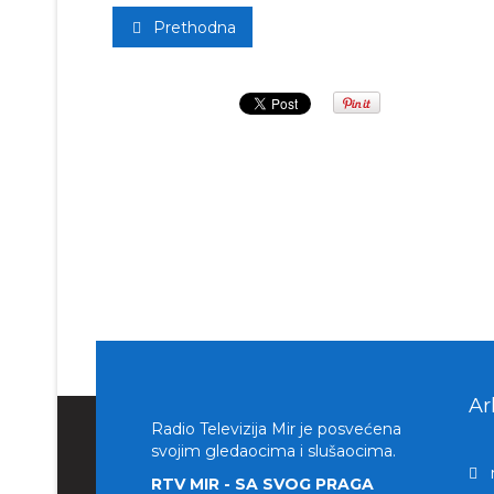
Prethodna
Ar
Radio Televizija Mir je posvećena
svojim gledaocima i slušaocima.
RTV MIR - SA SVOG PRAGA