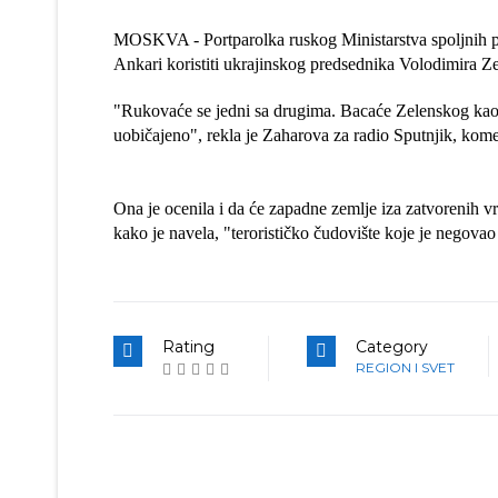
MOSKVA - Portparolka ruskog Ministarstva spoljnih p
Ankari koristiti ukrajinskog predsednika Volodimira Z
"Rukovaće se jedni sa drugima. Bacaće Zelenskog kao pi
uobičajeno", rekla je Zaharova za radio Sputnjik, komen
Ona je ocenila i da će zapadne zemlje iza zatvorenih v
kako je navela, "terorističko čudovište koje je negova
Rating
Category
REGION I SVET