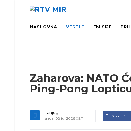
NASLOVNA
VESTI
EMISIJE
PRI
Zaharova: NATO Će
Ping-Pong Lopticu
Tanjug
Share On 
sreda, 08 jul 2026 09:11