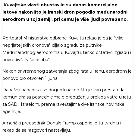
Kuvajtske vlasti obustavile su danas komercijalne
letove nakon što je iranski dron pogodio međunarodni
aerodrom u toj zemlji, pri čemu je više ljudi povređeno.
Portparol Ministarstva odbrane Kuvajta rekao je da je "više
neprijateljskih dronova" ciljalo zgradu za putnike
Međunarodnog aerodroma u Kuvajtu, teško oštetivši zgradu i
povredivši "više osoba".
Nakon privremenog zatvaranja zbog rata u Iranu, aerodrom je
ponovo bio otvoren 1. juna.
Današnji napadi su se dogodili nakon što je Iran prestao da
komunicira sa posrednicima o produženju prekida vatre u ratu
sa SAD i Izraelom, prema izveštajima dve iranske novinske
agencije.
Američki predsednik Donald Tramp osporio je tu tvrdnju i
rekao da se razgovori nastavljaju.