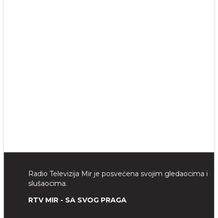
Radio Televizija Mir je posvećena svojim gledaocima i
slušaocima.
RTV MIR - SA SVOG PRAGA