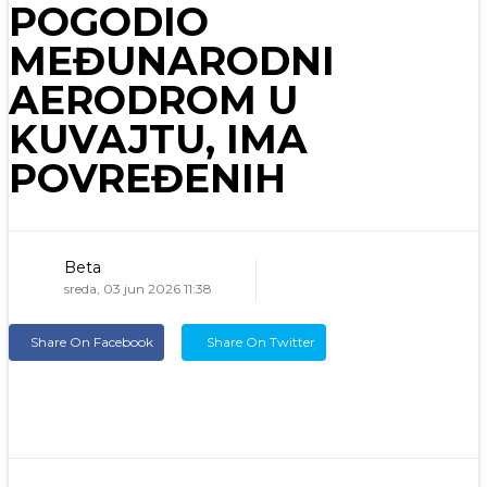
POGODIO
MEĐUNARODNI
AERODROM U
KUVAJTU, IMA
POVREĐENIH
Beta
sreda, 03 jun 2026 11:38
Share On Facebook
Share On Twitter