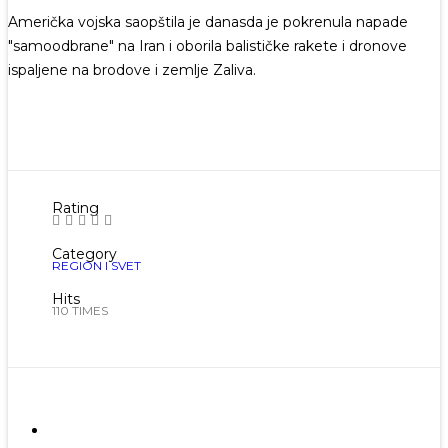
Američka vojska saopštila je danasda je pokrenula napade
"samoodbrane" na Iran i oborila balističke rakete i dronove
ispaljene na brodove i zemlje Zaliva.
Rating
Category
REGION I SVET
Hits
110 TIMES
Prethodna