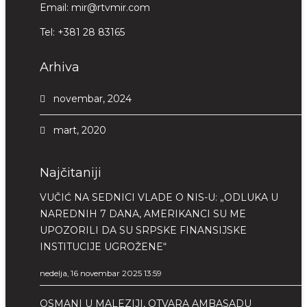
Email:
mir@rtvmir.com
Tel:
+381 28 83165
Arhiva
novembar, 2024
mart, 2020
Najčitaniji
VUČIĆ NA SEDNICI VLADE O NIS-U: „ODLUKA U
NAREDNIH 7 DANA, AMERIKANCI SU ME
UPOZORILI DA SU SRPSKE FINANSIJSKE
INSTITUCIJE UGROŽENE“
nedelja, 16 novembar 2025 13:59
OSMANI U MALEZIJI, OTVARA AMBASADU