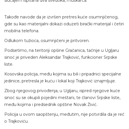
slučajem ispitana dva svedoka, muškarca.
Takođe navode da je izvršen pretres kuće osumnjičenog,
gde su kao materijalni dokazi oduzeti birački materijal i četiri
mobilna telefona.
Odlukom tužioca, osumnjičeni je pritvoren.
Podsetimo, na teritoriji opšine Gračanica, tačnije u Ugljaru
sinoć je priveden Aleksandar Trajković, funkcioner Srpske
liste.
Kosovska policija, među kojima su bili i pripadnici specijalne
jedinice, pretresla je kuću i lokal koji Trajković iznajmljuje.
Zbog njegovog privođenja, u Ugljaru, ispred njegove kuće
sinoć su se okupili pojedini meštani, te članovi Srpske liste,
među kojima i predsednik opštine Novak Živić.
Policija u ovom saopštenju, međutim, nije potvrdila da je reč
o Trajkoviću.