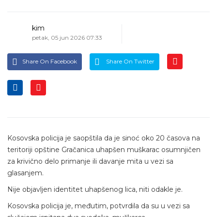
kim
petak, 05 jun 2026 07:33
Share On Facebook
Share On Twitter
Kosovska policija je saopštila da je sinoć oko 20 časova na
teritoriji opštine Gračanica uhapšen muškarac osumnjičen
za krivično delo primanje ili davanje mita u vezi sa
glasanjem.
Nije objavljen identitet uhapšenog lica, niti odakle je.
Kosovska policija je, međutim, potvrdila da su u vezi sa