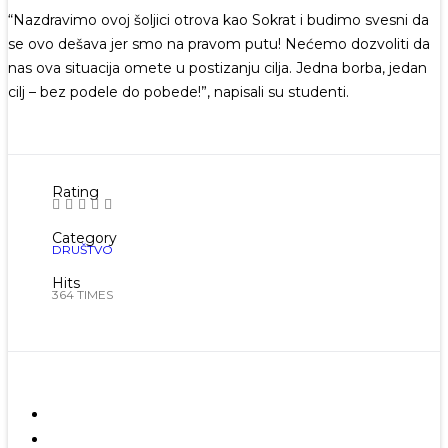
“Nazdravimo ovoj šoljici otrova kao Sokrat i budimo svesni da
se ovo dešava jer smo na pravom putu! Nećemo dozvoliti da
nas ova situacija omete u postizanju cilja. Jedna borba, jedan
cilj – bez podele do pobede!”, napisali su studenti.
Rating
Category
DRUŠTVO
Hits
364 TIMES
Prethodna
Sledeća