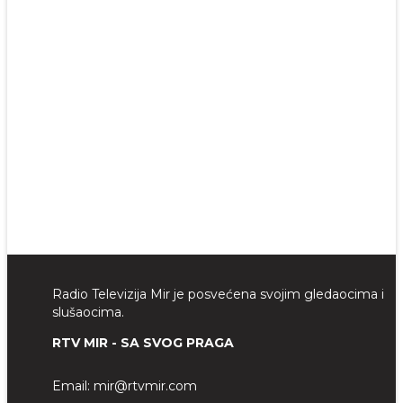
Radio Televizija Mir je posvećena svojim gledaocima i
slušaocima.
RTV MIR - SA SVOG PRAGA
Email:
mir@rtvmir.com