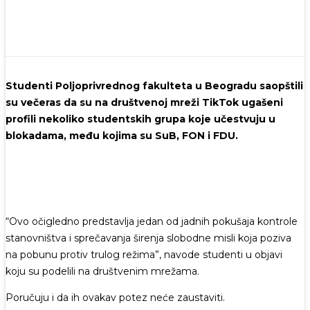
Studenti Poljoprivrednog fakulteta u Beogradu saopštili
su večeras da su na društvenoj mreži TikTok ugašeni
profili nekoliko studentskih grupa koje učestvuju u
blokadama, među kojima su SuB, FON i FDU.
“Ovo očigledno predstavlja jedan od jadnih pokušaja kontrole
stanovništva i sprečavanja širenja slobodne misli koja poziva
na pobunu protiv trulog režima”, navode studenti u objavi
koju su podelili na društvenim mrežama.
Poručuju i da ih ovakav potez neće zaustaviti.