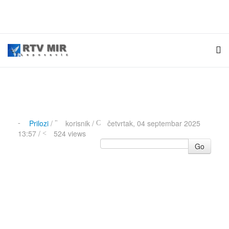
Prilozi
/
korisnik
/
četvrtak, 04 septembar 2025
13:57 /
524 views
Go