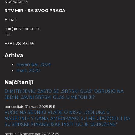
slušaocima.
RTV MIR - SA SVOG PRAGA
Email:
mir@rtvmir.com
Tel:
+381 28 83165
Arhiva
novembar, 2024
mart, 2020
Najčitaniji
DIMITRIJEVIĆ: ZAŠTO SE „SRPSKI GLAS“ OBRUŠIO NA
JEDINI JAVNI SRPSKI GLAS U METOHIJI?
ponedeljak, 31 mart 2025 15:11
VUČIĆ NA SEDNICI VLADE O NIS-U: „ODLUKA U
NAREDNIH 7 DANA, AMERIKANCI SU ME UPOZORILI DA
SU SRPSKE FINANSIJSKE INSTITUCIJE UGROŽENE“
nedelja, 16 novembar 2025 13:59