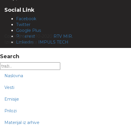
Social Link
Facebook
Twitter
Google Plus
Copyright © 2010-2020
Pinterest
RTV MIR.
Izrada web sajta
Linkedin
IMPULS TECH
Search
Naslovna
Vesti
Emisije
Prilozi
Materijal iz arhive