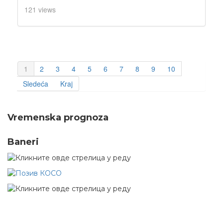
121 views
1
2
3
4
5
6
7
8
9
10
Sledeća
Kraj
Vremenska prognoza
Baneri