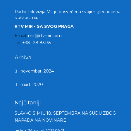
Radio Televizija Mir je posvećena svojim gledaocima i
slušaocima.
RTV MIR - SA SVOG PRAGA
Email:
mir@rtvmir.com
Tel:
+381 28 83165
Arhiva
novembar, 2024
mart, 2020
Najčitaniji
SLAVKO SIMIĆ 18. SEPTEMBRA NA SUDU ZBOG
NAPADA NA NOVINARE
nedelja, 24 avgust 2025 08:21