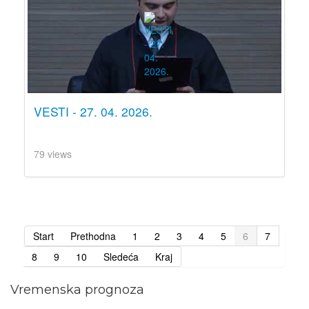
VESTI - 27. 04. 2026.
79 views
Start
Prethodna
1
2
3
4
5
6
7
8
9
10
Sledeća
Kraj
Vremenska prognoza