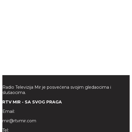
Radio Televizija Mir je posvećena svojim gledaocima i
slušaocima.
RTV MIR - SA SVOG PRAGA
Email:
mir@rtvmir.com
Tel: