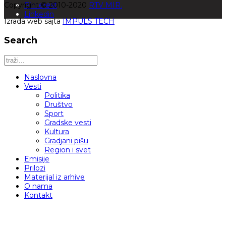
Copyright © 2010-2020
Pinterest
RTV MIR.
Linkedin
Izrada web sajta
IMPULS TECH
Search
Naslovna
Vesti
Politika
Društvo
Sport
Gradske vesti
Kultura
Gradjani pišu
Region i svet
Emisije
Prilozi
Materijal iz arhive
O nama
Kontakt