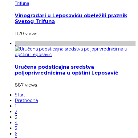
Vinogradari u Leposaviću obeležili praznik
Svetog Trifuna
1120 views
Uručena podsticajna sredstva
poljoprivrednicima u opštini Leposavić
887 views
Start
Prethodna
1
2
3
4
5
6