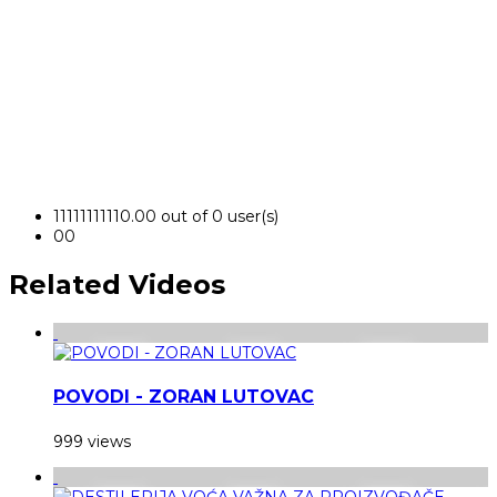
1
1
1
1
1
1
1
1
1
1
0.00 out of 0 user(s)
0
0
Related Videos
POVODI - ZORAN LUTOVAC
999 views