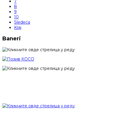
7
8
9
10
Sledeća
Kraj
Baneri