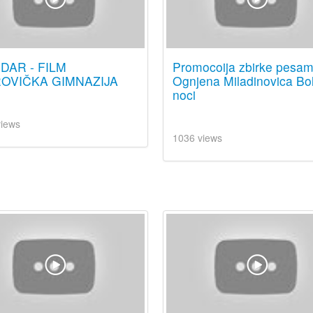
DAR - FILM
Promocoija zbirke pesa
OVIČKA GIMNAZIJA
Ognjena Miladinovica Bo
noci
views
1036 views