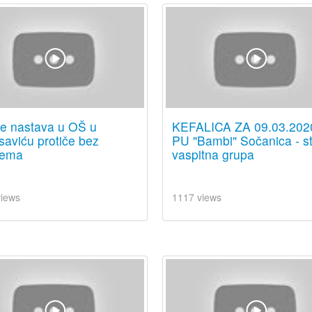
ne nastava u OŠ u
KEFALICA ZA 09.03.202
aviću protiče bez
PU "Bambi" Sočanica - st
lema
vaspitna grupa
views
1117 views