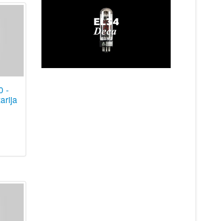
0 -
arija