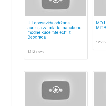
U Leposaviću održana
MOJ 
audicija za mlade manekene,
MITR
modne kuće “Select” iz
Beograda
1250 
1212 views