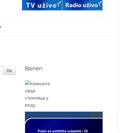
T
Baneri
Go