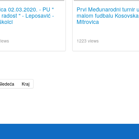
ica 02.03.2020. - PU "
Prvi Međunarodni turnir 
radost " - Leposavić -
malom fudbalu Kosovska
kolci
Mitrovica
views
1223 views
Sledeća
Kraj