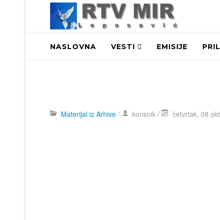
NASLOVNA
VESTI
EMISIJE
PRI
Materijal iz Arhive
/
korisnik
/
četvrtak, 08 ok