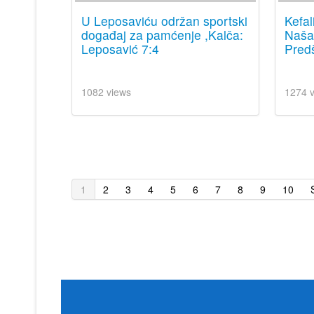
U Leposaviću održan sportski
Kefal
događaj za pamćenje ,Kalča:
Naša 
Leposavić 7:4
Predš
1082 views
1274 
1
2
3
4
5
6
7
8
9
10