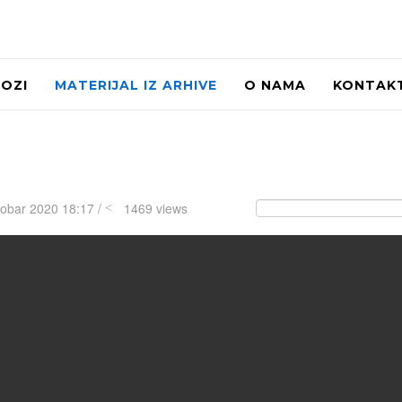
LOZI
MATERIJAL IZ ARHIVE
O NAMA
KONTAK
tobar 2020 18:17 /
1469 views