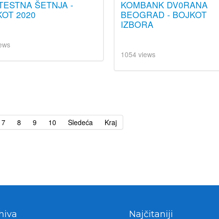
TESTNA ŠETNJA -
KOMBANK DV0RANA
OT 2020
BEOGRAD - BOJKOT
IZBORA
ews
1054 views
7
8
9
10
Sledeća
Kraj
hiva
Najčitaniji