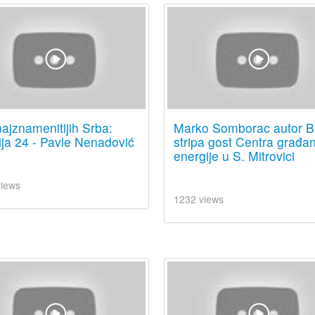
ajznamenitijih Srba:
Marko Somborac autor Bl
ja 24 - Pavle Nenadović
stripa gost Centra građa
energije u S. Mitrovici
views
1232 views