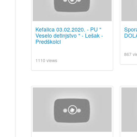
Kefalica 03.02.2020. - PU "
Spor
Veselo detinjstvo " - Lešak -
DOL
Predškolci
867 vi
1110 views