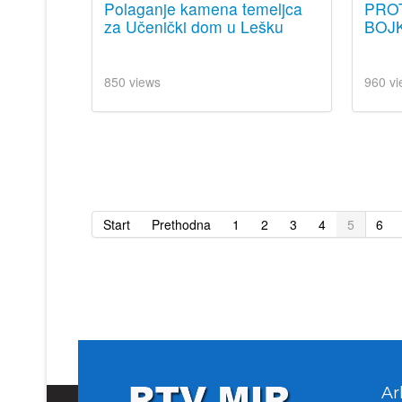
Polaganje kamena temeljca
PRO
za Učenički dom u Lešku
BOJK
850 views
960 vi
Start
Prethodna
1
2
3
4
5
6
Ar