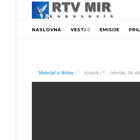
NASLOVNA
VESTI
EMISIJE
PRI
Materijal iz Arhive
/
korisnik
/
četvrtak, 08 ok