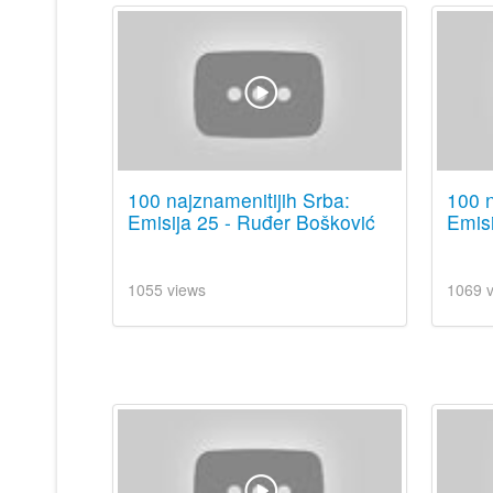
100 najznamenitijih Srba:
100 n
Emisija 25 - Ruđer Bošković
Emisi
1055 views
1069 