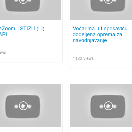
aZoom - STIŽU (LI)
Voćarima u Leposaviću
ARI
dodeljena oprema za
navodnjavanje
ews
1122 views