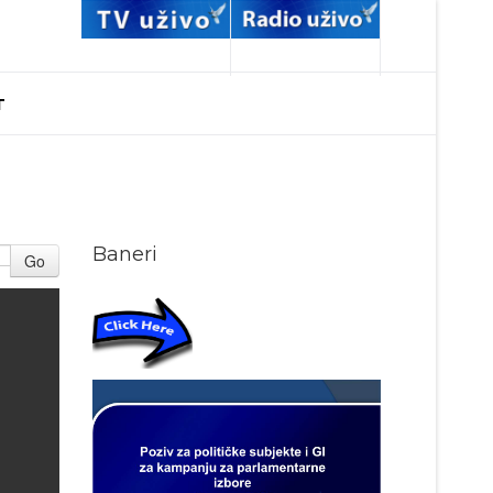
T
Baneri
Go