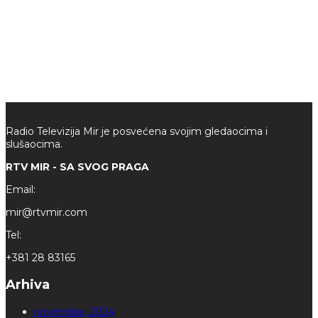
Radio Televizija Mir je posvećena svojim gledaocima i
slušaocima.
RTV MIR - SA SVOG PRAGA
Email:
mir@rtvmir.com
Tel:
+381 28 83165
Arhiva
novembar, 2024