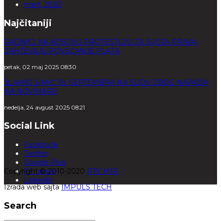
mart, 2020
Najčitaniji
RADNICI NA KOSOVU PROTESTUJU ZA SVOJA PRAVA,
ZAHTEVAJU POVEĆANJE PLATA
petak, 02 maj 2025 08:30
SLAVKO SIMIĆ 18. SEPTEMBRA NA SUDU ZBOG NAPADA
NA NOVINARE
nedelja, 24 avgust 2025 08:21
Social Link
Facebook
Twitter
Google Plus
Copyright © 2010-2020
Pinterest
RTV MIR.
Linkedin
Izrada web sajta
IMPULS TECH
Search