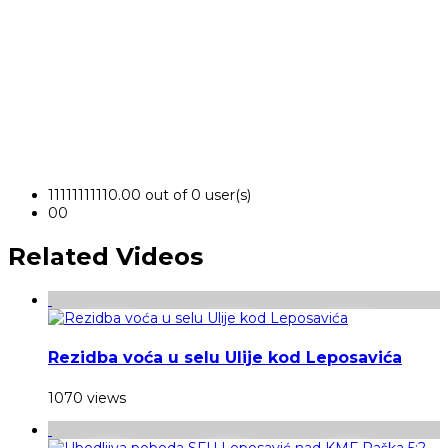
1
1
1
1
1
1
1
1
1
1
0.00 out of 0 user(s)
0
0
Related Videos
Rezidba voća u selu Ulije kod Leposavića
1070 views