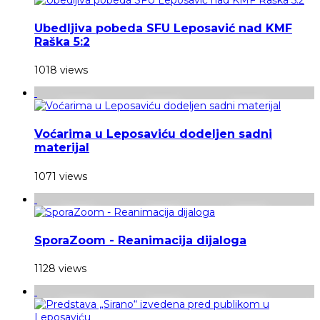
Ubedljiva pobeda SFU Leposavić nad KMF
Raška 5:2
1018 views
Voćarima u Leposaviću dodeljen sadni
materijal
1071 views
SporaZoom - Reanimacija dijaloga
1128 views