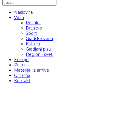
Naslovna
Vesti
Politika
Društvo
Sport
Gradske vesti
Kultura
Gradjani pišu
Region i svet
Emisije
Prilozi
Materijal iz arhive
O nama
Kontakt