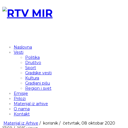
Naslovna
Vesti
Politika
Društvo
Sport
Gradske vesti
Kultura
Gradjani pišu
Region i svet
Emisije
Prilozi
Materijal iz arhive
O nama
Kontakt
Materijal iz Arhive
/
korisnik
/
četvrtak, 08 oktobar 2020