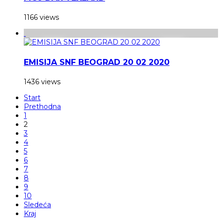
1166 views
EMISIJA SNF BEOGRAD 20 02 2020
1436 views
Start
Prethodna
1
2
3
4
5
6
7
8
9
10
Sledeća
Kraj