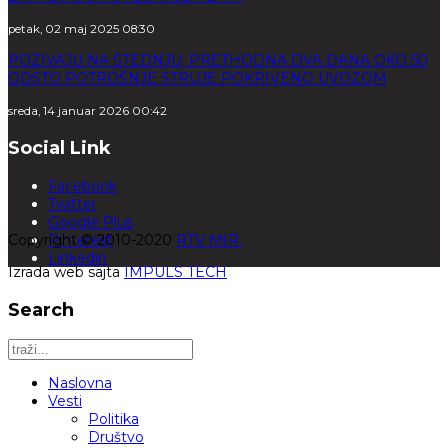
petak, 02 maj 2025 08:30
POZIVAJU NA ŠTEDNJU, PRETHODNA DVA DANA OKO 50
ODSTO POTROŠNJE STRUJE POKRIVENO UVOZOM
sreda, 14 januar 2026 00:42
Social Link
Facebook
Twitter
Google Plus
Copyright © 2010-2020
Pinterest
RTV MIR.
Linkedin
Izrada web sajta
IMPULS TECH
Search
Naslovna
Vesti
Politika
Društvo