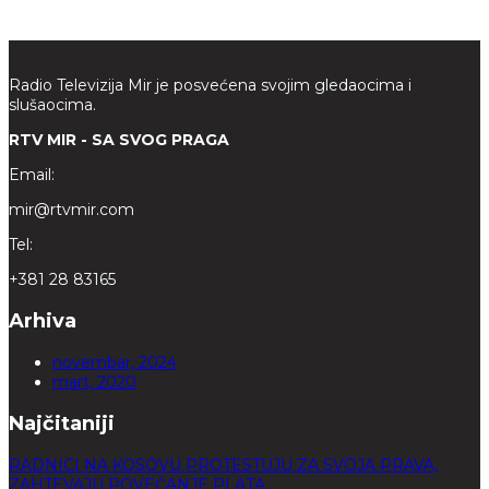
Radio Televizija Mir je posvećena svojim gledaocima i
slušaocima.
RTV MIR - SA SVOG PRAGA
Email:
mir@rtvmir.com
Tel:
+381 28 83165
Arhiva
novembar, 2024
mart, 2020
Najčitaniji
RADNICI NA KOSOVU PROTESTUJU ZA SVOJA PRAVA,
ZAHTEVAJU POVEĆANJE PLATA