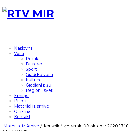
Naslovna
Vesti
Politika
Društvo
Sport
Gradske vesti
Kultura
Gradjani pišu
Region i svet
Emisije
Prilozi
Materijal iz arhive
O nama
Kontakt
Materijal iz Arhive
/
korisnik
/
četvrtak, 08 oktobar 2020 17:16