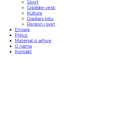
Sport
Gradske vesti
Kultura
Gradjani pišu
Region i svet
Emisije
Prilozi
Materijal iz arhive
O nama
Kontakt