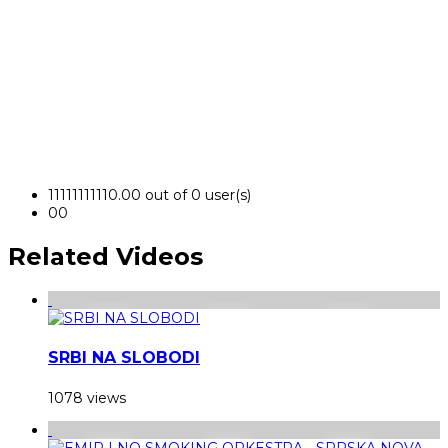
1
1
1
1
1
1
1
1
1
1
0.00 out of 0 user(s)
0
0
Related Videos
SRBI NA SLOBODI
1078 views