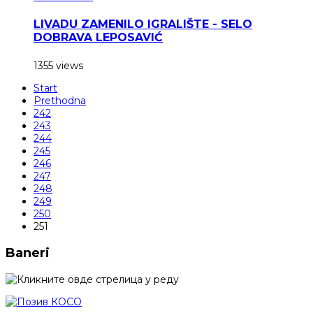
LIVADU ZAMENILO IGRALIŠTE - SELO
DOBRAVA LEPOSAVIĆ
1355 views
Start
Prethodna
242
243
244
245
246
247
248
249
250
251
Baneri