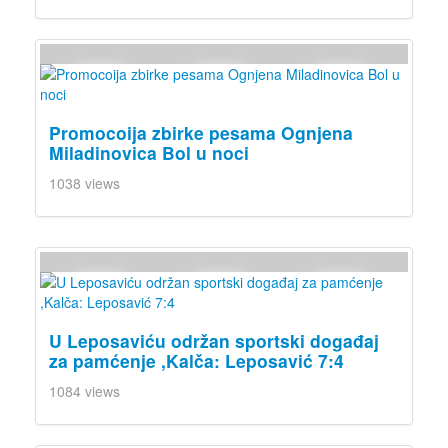
Promocoija zbirke pesama Ognjena
Miladinovica Bol u noci
1038 views
U Leposaviću održan sportski događaj
za pamćenje ,Kalča: Leposavić 7:4
1084 views