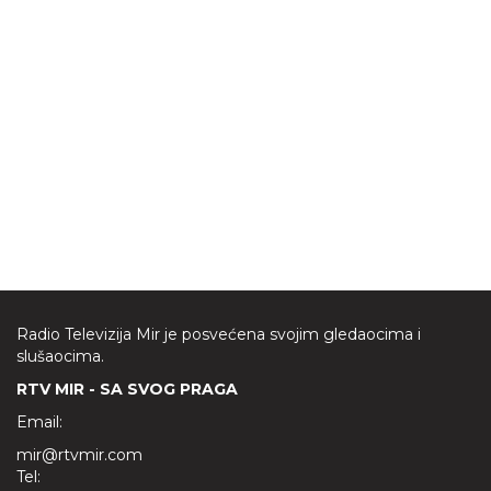
Radio Televizija Mir je posvećena svojim gledaocima i
slušaocima.
RTV MIR - SA SVOG PRAGA
Email:
mir@rtvmir.com
Tel: