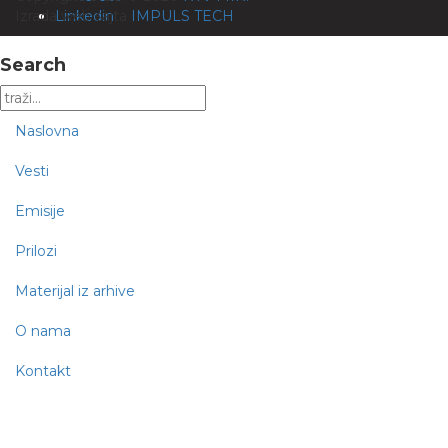
Izrada web sajta
Linkedin
IMPULS TECH
Search
Naslovna
Vesti
Emisije
Prilozi
Materijal iz arhive
O nama
Kontakt